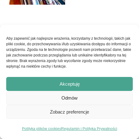
© Copyright 2017-2026 - Ars Pro Anima | Strona stworzona z
Aby zapewnić jak najlepsze wrażenia, korzystamy z technologii, takich jak
pliki cookie, do przechowywania i/lub uzyskiwania dostępu do informacji o
pasji przez
embraceyourlife.pl
|
Konto Klienta
|
Regulamin
urządzeniu. Zgoda na te technologie pozwoli nam przetwarzać dane, takie
jak zachowanie podczas przeglądania lub unikalne identyfikatory na tej
serwisu i Polityka Prywatności
stronie. Brak wyrażenia zgody lub wycofanie zgody może niekorzystnie
wpłynąć na niektóre cechy i funkcje.
Facebook
Instagram
Akceptuję
Odmów
Zobacz preferencje
Polityka plików cookies
Regulamin i Polityka Prywatności