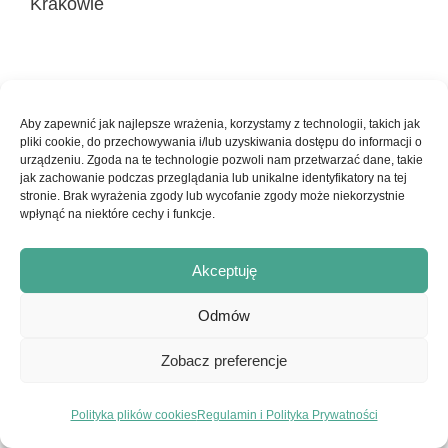
Krakowie
Aby zapewnić jak najlepsze wrażenia, korzystamy z technologii, takich jak
© Copyright 2017-2026 - Ars Pro Anima | Strona stworzona z
pliki cookie, do przechowywania i/lub uzyskiwania dostępu do informacji o
urządzeniu. Zgoda na te technologie pozwoli nam przetwarzać dane, takie
pasji przez
embraceyourlife.pl
|
Konto Klienta
|
Regulamin
jak zachowanie podczas przeglądania lub unikalne identyfikatory na tej
serwisu i Polityka Prywatności
stronie. Brak wyrażenia zgody lub wycofanie zgody może niekorzystnie
wpłynąć na niektóre cechy i funkcje.
Facebook
Instagram
Akceptuję
Odmów
Zobacz preferencje
Polityka plików cookies
Regulamin i Polityka Prywatności