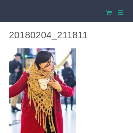
Przejdź
do
zawartości
20180204_211811