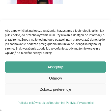
© Copyright 2017-2026 - Ars Pro Anima | Strona stworzona z
Aby zapewnić jak najlepsze wrażenia, korzystamy z technologii, takich jak
pliki cookie, do przechowywania i/lub uzyskiwania dostępu do informacji o
pasji przez
embraceyourlife.pl
|
Konto Klienta
|
Regulamin
urządzeniu. Zgoda na te technologie pozwoli nam przetwarzać dane, takie
jak zachowanie podczas przeglądania lub unikalne identyfikatory na tej
serwisu i Polityka Prywatności
stronie. Brak wyrażenia zgody lub wycofanie zgody może niekorzystnie
wpłynąć na niektóre cechy i funkcje.
Facebook
Instagram
Akceptuję
Odmów
Zobacz preferencje
Polityka plików cookies
Regulamin i Polityka Prywatności