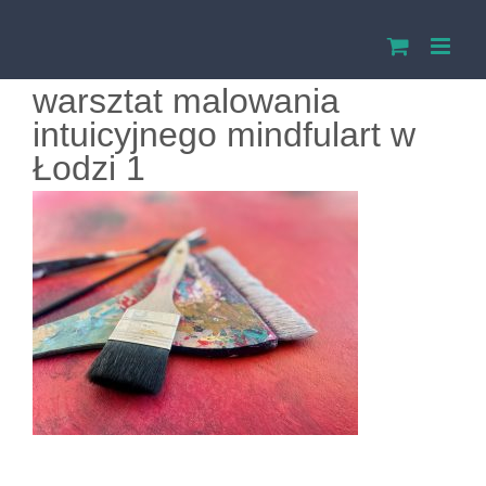
Przejdź
do
warsztat malowania
zawartości
intuicyjnego mindfulart w
Łodzi 1