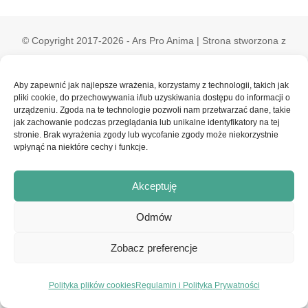
© Copyright 2017-2026 - Ars Pro Anima | Strona stworzona z
pasji przez
embraceyourlife.pl
|
Konto Klienta
|
Regulamin
serwisu i Polityka Prywatności
Aby zapewnić jak najlepsze wrażenia, korzystamy z technologii, takich jak
pliki cookie, do przechowywania i/lub uzyskiwania dostępu do informacji o
urządzeniu. Zgoda na te technologie pozwoli nam przetwarzać dane, takie
jak zachowanie podczas przeglądania lub unikalne identyfikatory na tej
Facebook
Instagram
stronie. Brak wyrażenia zgody lub wycofanie zgody może niekorzystnie
wpłynąć na niektóre cechy i funkcje.
Akceptuję
Odmów
Zobacz preferencje
Polityka plików cookies
Regulamin i Polityka Prywatności