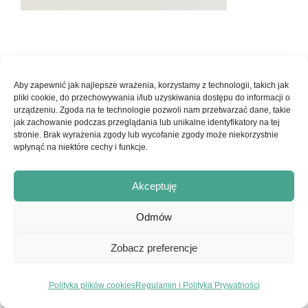
© Copyright 2017-2026 - Ars Pro Anima | Strona stworzona z
Aby zapewnić jak najlepsze wrażenia, korzystamy z technologii, takich jak
pliki cookie, do przechowywania i/lub uzyskiwania dostępu do informacji o
pasji przez
embraceyourlife.pl
|
Konto Klienta
|
Regulamin
urządzeniu. Zgoda na te technologie pozwoli nam przetwarzać dane, takie
jak zachowanie podczas przeglądania lub unikalne identyfikatory na tej
serwisu i Polityka Prywatności
stronie. Brak wyrażenia zgody lub wycofanie zgody może niekorzystnie
wpłynąć na niektóre cechy i funkcje.
Facebook
Instagram
Akceptuję
Odmów
Zobacz preferencje
Polityka plików cookies
Regulamin i Polityka Prywatności