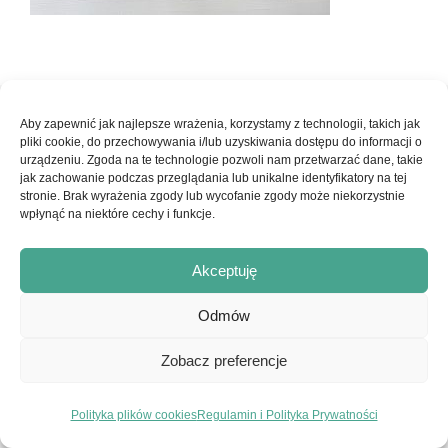
© Copyright 2017-2026 - Ars Pro Anima | Strona stworzona z
Aby zapewnić jak najlepsze wrażenia, korzystamy z technologii, takich jak
pliki cookie, do przechowywania i/lub uzyskiwania dostępu do informacji o
pasji przez
embraceyourlife.pl
|
Konto Klienta
|
Regulamin
urządzeniu. Zgoda na te technologie pozwoli nam przetwarzać dane, takie
jak zachowanie podczas przeglądania lub unikalne identyfikatory na tej
serwisu i Polityka Prywatności
stronie. Brak wyrażenia zgody lub wycofanie zgody może niekorzystnie
wpłynąć na niektóre cechy i funkcje.
Facebook
Instagram
Akceptuję
Odmów
Zobacz preferencje
Polityka plików cookies
Regulamin i Polityka Prywatności