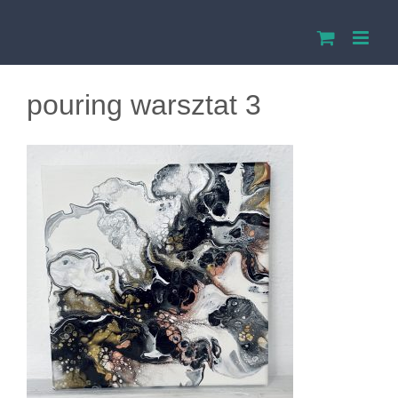
Przejdź
do
zawartości
pouring warsztat 3