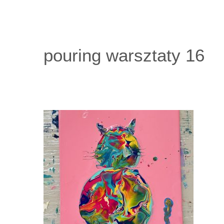
Przejdź
do
zawartości
pouring warsztaty 16