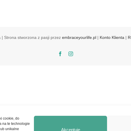
 | Strona stworzona z pasji przez
embraceyourlife.pl
|
Konto Klienta
|
R
Facebook
Instagram
ki cookie, do
a na te technologie
lub unikalne
Akceptuję