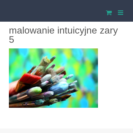
Przejdź
do
malowanie intuicyjne zary
zawartości
5