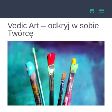
Przejdź
do
Vedic Art – odkryj w sobie
zawartości
Twórcę
Pokaż
większy
obrazek