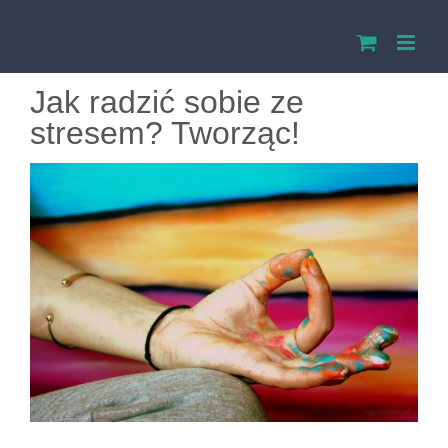
Przejdź
do
Jak radzić sobie ze
zawartości
stresem? Tworząc!
Pokaż
większy
obrazek