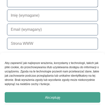
Aby zapewnić jak najlepsze wrażenia, korzystamy z technologii, takich jak
pliki cookie, do przechowywania i/lub uzyskiwania dostępu do informacji o
urządzeniu. Zgoda na te technologie pozwoli nam przetwarzać dane, takie
jak zachowanie podczas przeglądania lub unikalne identyfikatory na tej
stronie. Brak wyrażenia zgody lub wycofanie zgody może niekorzystnie
wpłynąć na niektóre cechy i funkcje.
Akceptuję
© Copyright 2017-2026 - Ars Pro Anima | Strona stworzona z